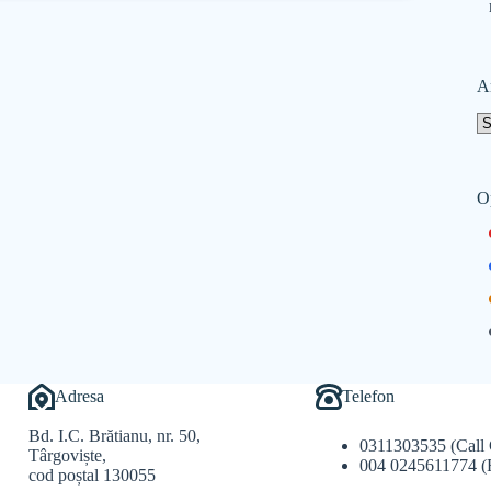
A
O
Adresa
Telefon
Bd. I.C. Brătianu, nr. 50,
0311303535 (Call 
Târgoviște,
004 0245611774 (
cod poștal 130055