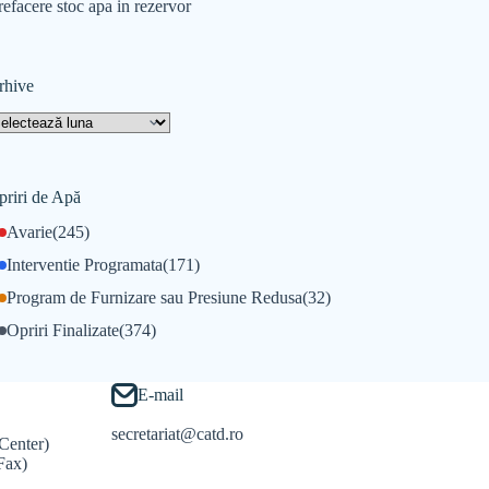
refacere stoc apa in rezervor
rhive
priri de Apă
Avarie
(245)
Interventie Programata
(171)
Program de Furnizare sau Presiune Redusa
(32)
Opriri Finalizate
(374)
E-mail
secretariat@catd.ro
Center)
Fax)