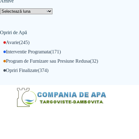
Arhive
Opriri de Apă
Avarie
(245)
Interventie Programata
(171)
Program de Furnizare sau Presiune Redusa
(32)
Opriri Finalizate
(374)
@Alexandru Tudor