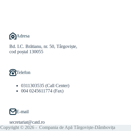
@Balint Sebastian
Adresa
Bd. I.C. Brătianu, nr. 50, Târgoviște,
cod poștal 130055
Telefon
0311303535 (Call Center)
004 0245611774 (Fax)
E-mail
secretariat@catd.ro
Copyright © 2026 - Compania de Apă Târgoviște-Dâmbovița