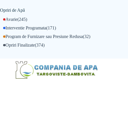
Opriri de Apă
Avarie
(245)
Interventie Programata
(171)
Program de Furnizare sau Presiune Redusa
(32)
Opriri Finalizate
(374)
@Alexandru Tudor
@Balint Sebastian