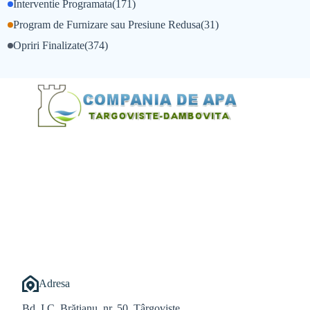
Interventie Programata
(171)
Program de Furnizare sau Presiune Redusa
(31)
Opriri Finalizate
(374)
@Alexandru Tudor
@Balint Sebastian
Adresa
Bd. I.C. Brătianu, nr. 50, Târgoviște,