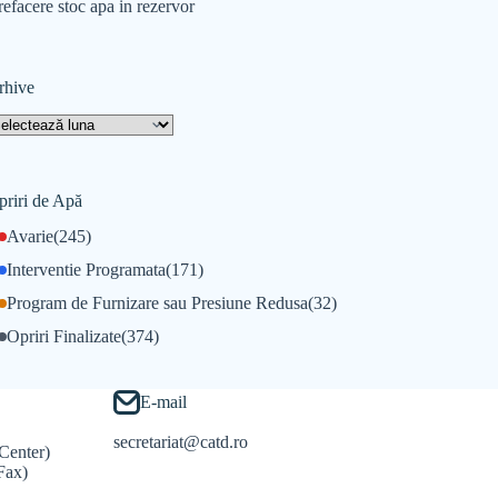
refacere stoc apa in rezervor
rhive
priri de Apă
Avarie
(245)
Interventie Programata
(171)
Program de Furnizare sau Presiune Redusa
(32)
Opriri Finalizate
(374)
E-mail
secretariat@catd.ro
Center)
Fax)