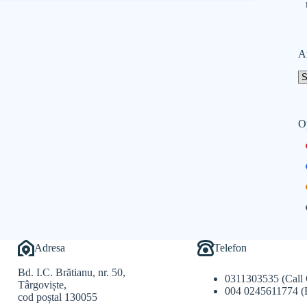
A
O
Adresa
Telefon
Bd. I.C. Brătianu, nr. 50,
0311303535 (Call 
Târgoviște,
004 0245611774 (
cod poștal 130055