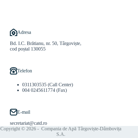
Adresa
Bd. I.C. Brătianu, nr. 50, Târgoviște,
cod poștal 130055
Telefon
0311303535 (Call Center)
004 0245611774 (Fax)
E-mail
secretariat@catd.ro
Copyright © 2026 - Compania de Apă Târgoviște-Dâmbovița
S.A.