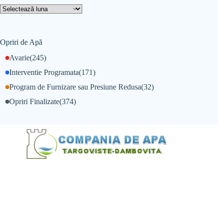
Opriri de Apă
Avarie
(245)
Interventie Programata
(171)
Program de Furnizare sau Presiune Redusa
(32)
Opriri Finalizate
(374)
@Alexandru Tudor
@Balint Sebastian