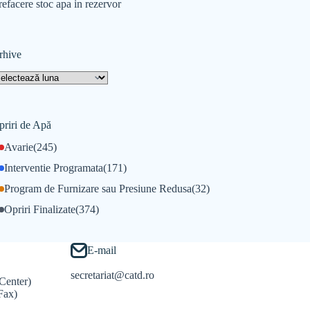
refacere stoc apa in rezervor
rhive
priri de Apă
Avarie
(245)
Interventie Programata
(171)
Program de Furnizare sau Presiune Redusa
(32)
Opriri Finalizate
(374)
E-mail
secretariat@catd.ro
Center)
Fax)