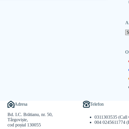
A
O
Adresa
Telefon
Bd. I.C. Brătianu, nr. 50,
0311303535 (Call 
Târgoviște,
004 0245611774 (
cod poștal 130055