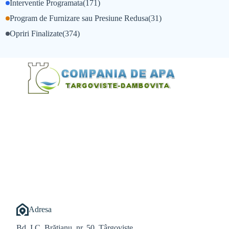
Interventie Programata
(171)
Program de Furnizare sau Presiune Redusa
(31)
Opriri Finalizate
(374)
@Alexandru Tudor
@Balint Sebastian
Adresa
Bd. I.C. Brătianu, nr. 50, Târgoviște,