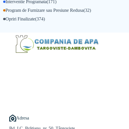
Interventie Programata
(171)
Program de Furnizare sau Presiune Redusa
(32)
Opriri Finalizate
(374)
@Alexandru Tudor
@Balint Sebastian
Adresa
Bd. I.C. Brătianu, nr. 50, Târgoviște,