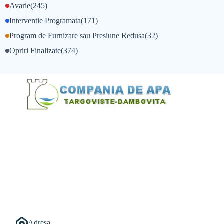
Avarie
(245)
Interventie Programata
(171)
Program de Furnizare sau Presiune Redusa
(32)
Opriri Finalizate
(374)
@Alexandru Tudor
@Balint Sebastian
Adresa