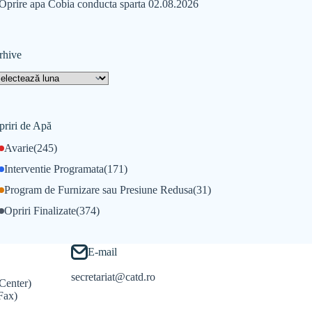
Oprire apa Cobia conducta sparta 02.08.2026
rhive
priri de Apă
Avarie
(245)
Interventie Programata
(171)
Program de Furnizare sau Presiune Redusa
(31)
Opriri Finalizate
(374)
E-mail
secretariat@catd.ro
Center)
Fax)