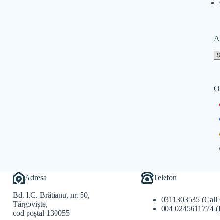
A
O
Adresa
Telefon
Bd. I.C. Brătianu, nr. 50,
0311303535 (Call 
Târgoviște,
004 0245611774 (
cod poștal 130055