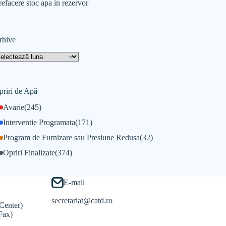
refacere stoc apa in rezervor
rhive
priri de Apă
Avarie
(245)
Interventie Programata
(171)
Program de Furnizare sau Presiune Redusa
(32)
Opriri Finalizate
(374)
E-mail
secretariat@catd.ro
Center)
Fax)