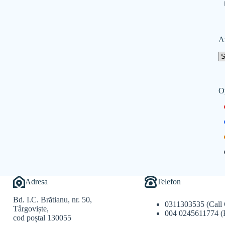
A
O
Adresa
Telefon
Bd. I.C. Brătianu, nr. 50,
0311303535 (Call 
Târgoviște,
004 0245611774 (
cod poștal 130055