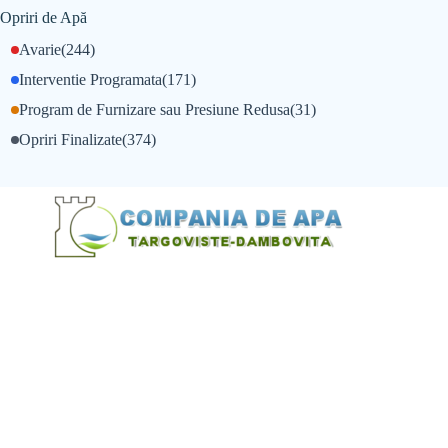
Opriri de Apă
Avarie
(244)
Interventie Programata
(171)
Program de Furnizare sau Presiune Redusa
(31)
Opriri Finalizate
(374)
@Alexandru Tudor
@Balint Sebastian