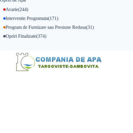
Avarie
(244)
Interventie Programata
(171)
Program de Furnizare sau Presiune Redusa
(31)
Opriri Finalizate
(374)
@Alexandru Tudor
@Balint Sebastian