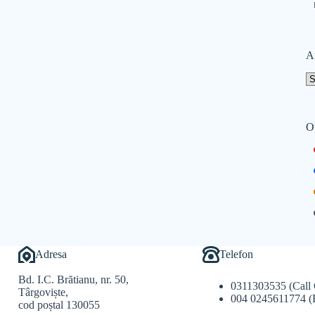
A
O
Adresa
Telefon
Bd. I.C. Brătianu, nr. 50,
0311303535 (Call 
Târgoviște,
004 0245611774 (
cod poștal 130055