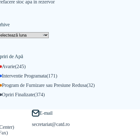
refacere stoc apa in rezervor
rhive
priri de Apă
Avarie
(245)
Interventie Programata
(171)
Program de Furnizare sau Presiune Redusa
(32)
Opriri Finalizate
(374)
E-mail
secretariat@catd.ro
Center)
Fax)