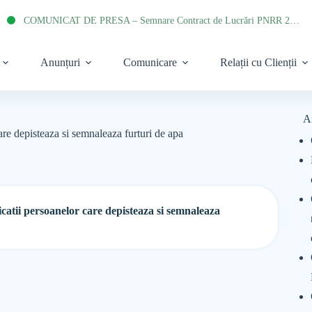
COMUNICAT DE PRESA – Semnare Contract de Lucrări PNRR 2022
Anunțuri
Comunicare
Relații cu Clienții
A
are depisteaza si semnaleaza furturi de apa
icatii persoanelor care depisteaza si semnaleaza