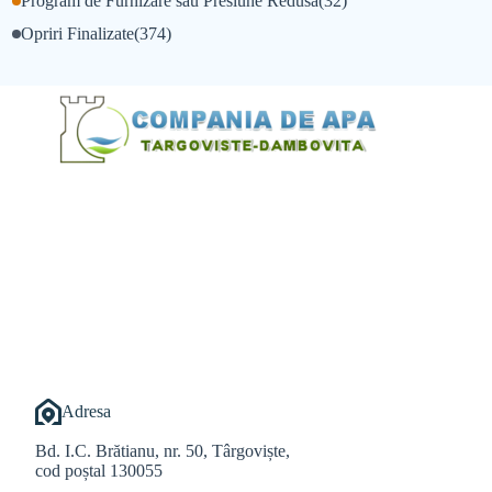
Program de Furnizare sau Presiune Redusa
(32)
Opriri Finalizate
(374)
@Alexandru Tudor
@Balint Sebastian
Adresa
Bd. I.C. Brătianu, nr. 50, Târgoviște,
cod poștal 130055