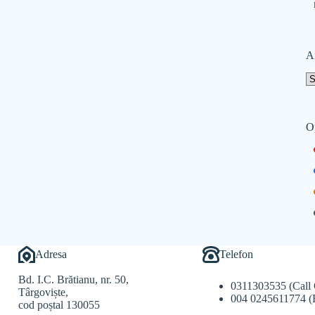
A
O
Adresa
Telefon
Bd. I.C. Brătianu, nr. 50,
0311303535 (Call 
Târgoviște,
004 0245611774 (
cod poștal 130055