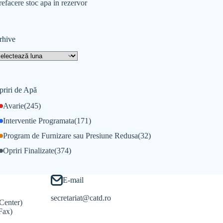
refacere stoc apa in rezervor
rhive
priri de Apă
Avarie
(245)
Interventie Programata
(171)
Program de Furnizare sau Presiune Redusa
(32)
Opriri Finalizate
(374)
E-mail
secretariat@catd.ro
Center)
Fax)