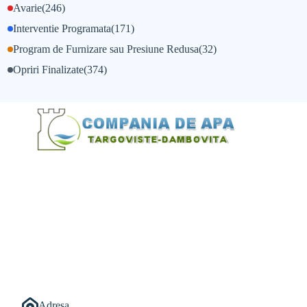
Avarie
(246)
Interventie Programata
(171)
Program de Furnizare sau Presiune Redusa
(32)
Opriri Finalizate
(374)
@Alexandru Tudor
@Balint Sebastian
Adresa