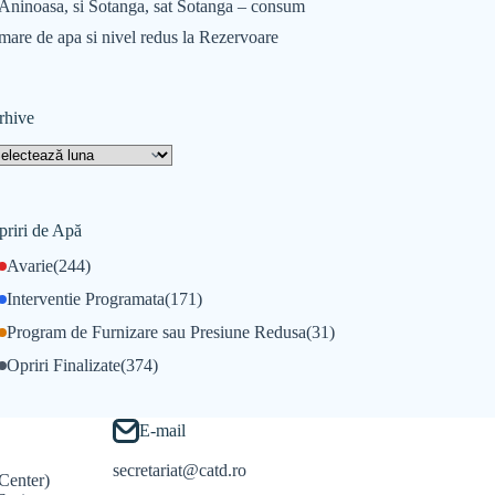
Aninoasa, si Sotanga, sat Sotanga – consum
mare de apa si nivel redus la Rezervoare
rhive
priri de Apă
Avarie
(244)
Interventie Programata
(171)
Program de Furnizare sau Presiune Redusa
(31)
Opriri Finalizate
(374)
E-mail
secretariat@catd.ro
Center)