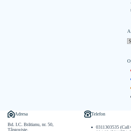
A
O
Adresa
Telefon
Bd. I.C. Brătianu, nr. 50,
0311303535 (Call 
Târgoviște,