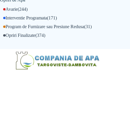
Avarie
(244)
Interventie Programata
(171)
Program de Furnizare sau Presiune Redusa
(31)
Opriri Finalizate
(374)
@Alexandru Tudor
@Balint Sebastian