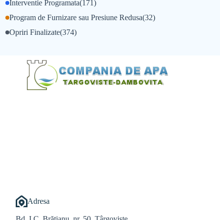
Interventie Programata
(171)
Program de Furnizare sau Presiune Redusa
(32)
Opriri Finalizate
(374)
@Alexandru Tudor
@Balint Sebastian
Adresa
Bd. I.C. Brătianu, nr. 50, Târgoviște,