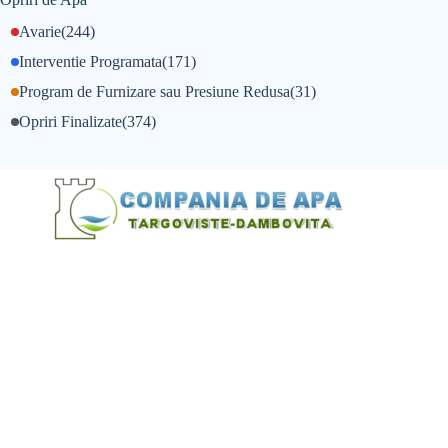
Avarie
(244)
Interventie Programata
(171)
Program de Furnizare sau Presiune Redusa
(31)
Opriri Finalizate
(374)
@Alexandru Tudor
@Balint Sebastian