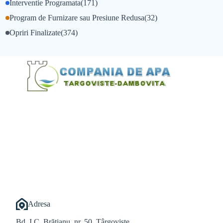
Interventie Programata
(171)
Program de Furnizare sau Presiune Redusa
(32)
Opriri Finalizate
(374)
@Alexandru Tudor
@Balint Sebastian
Adresa
Bd. I.C. Brătianu, nr. 50, Târgoviște,