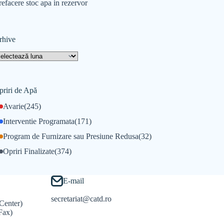
refacere stoc apa in rezervor
rhive
priri de Apă
Avarie
(245)
Interventie Programata
(171)
Program de Furnizare sau Presiune Redusa
(32)
Opriri Finalizate
(374)
E-mail
secretariat@catd.ro
Center)
Fax)