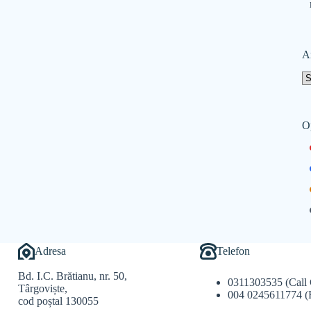
A
O
Adresa
Telefon
Bd. I.C. Brătianu, nr. 50,
0311303535 (Call 
Târgoviște,
004 0245611774 (
cod poștal 130055