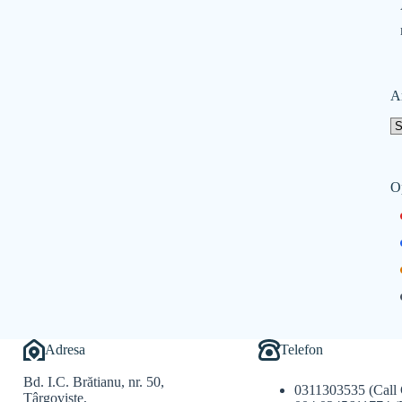
A
O
Adresa
Telefon
Bd. I.C. Brătianu, nr. 50,
0311303535 (Call 
Târgoviște,