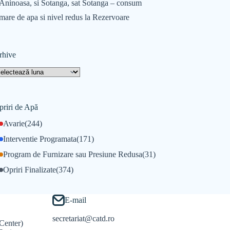
Aninoasa, si Sotanga, sat Sotanga – consum
mare de apa si nivel redus la Rezervoare
rhive
priri de Apă
Avarie
(244)
Interventie Programata
(171)
Program de Furnizare sau Presiune Redusa
(31)
Opriri Finalizate
(374)
E-mail
secretariat@catd.ro
Center)