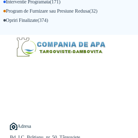
Interventie Programata
(171)
Program de Furnizare sau Presiune Redusa
(32)
Opriri Finalizate
(374)
@Alexandru Tudor
@Balint Sebastian
Adresa
Bd. I.C. Brătianu, nr. 50, Târgoviște,