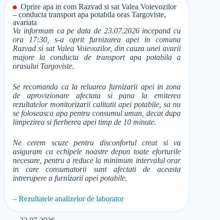
Oprire apa in com Razvad si sat Valea Voievozilor
– conducta transport apa potabila oras Targoviste,
avariata
Va informam ca pe data de 23.07.2026 incepand cu
ora 17:30, s-a oprit furnizarea apei in comuna
Razvad si sat Valea Voievozilor, din cauza unei avarii
majore la conducta de transport apa potabila a
orasului Targoviste.
Se recomanda ca la reluarea furnizarii apei in zona
de aprovizionare afectata si pana la emiterea
rezultatelor monitorizarii calitatii apei potabile, sa nu
se foloseasca apa pentru consumul uman, decat dupa
limpezirea si fierberea apei timp de 10 minute.
Ne cerem scuze pentru disconfortul creat si va
asiguram ca echipele noastre depun toate eforturile
necesare, pentru a reduce la minimum intervalul orar
in care consumatorii sunt afectati de aceasta
intrerupere a furnizarii apei potabile.
– Rezultatele analizelor de laborator