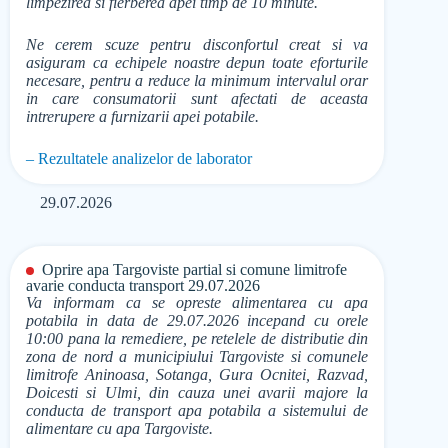
limpezirea si fierberea apei timp de 10 minute.
Ne cerem scuze pentru disconfortul creat si va
asiguram ca echipele noastre depun toate eforturile
necesare, pentru a reduce la minimum intervalul orar
in care consumatorii sunt afectati de aceasta
intrerupere a furnizarii apei potabile.
– Rezultatele analizelor de laborator
29.07.2026
Oprire apa Targoviste partial si comune limitrofe
avarie conducta transport 29.07.2026
Va informam ca se opreste alimentarea cu apa
potabila in data de 29.07.2026 incepand cu orele
10:00 pana la remediere, pe retelele de distributie din
zona de nord a municipiului Targoviste si comunele
limitrofe Aninoasa, Sotanga, Gura Ocnitei, Razvad,
Doicesti si Ulmi, din cauza unei avarii majore la
conducta de transport apa potabila a sistemului de
alimentare cu apa Targoviste.