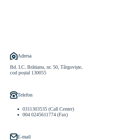
@Alexandru Tudor
@Balint Sebastian
Adresa
Bd. I.C. Brătianu, nr. 50, Târgoviște,
cod poștal 130055
Telefon
0311303535 (Call Center)
004 0245611774 (Fax)
E-mail