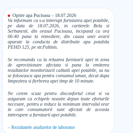
Oprire apa Pucioasa – 18.07.2026
Va informam ca s-a intrerupt furnizarea apei potabile,
pe data de 18.07.2026, in cartierele Bela si
Serbanesti, din orasul Pucioasa, incepand cu ora
06:40 pana la remediere, din cauza unei avarii
aparute la conducta de distributie apa potabila
PEHD 125, pe str.Paltinis.
Se recomanda ca la reluarea furnizarii apei in zona
de aprovizionare afectata si pana la emiterea
rezultatelor monitorizarii calitatii apei potabile, sa nu
se foloseasca apa pentru consumul uman, decat dupa
limpezirea si fierberea apei timp de 10 minute.
Ne cerem scuze pentru disconfortul creat si va
asiguram ca echipele noastre depun toate eforturile
necesare, pentru a reduce la minimum intervalul orar
in care consumatorii sunt afectati de aceasta
intrerupere a furnizarii apei potabile.
– Rezultatele analizelor de laborator