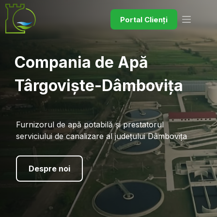
Portal Clienți
Compania de Apă
Târgoviște-Dâmbovița
Furnizorul de apă potabilă și prestatorul
serviciului de canalizare al județului Dâmbovița
Despre noi