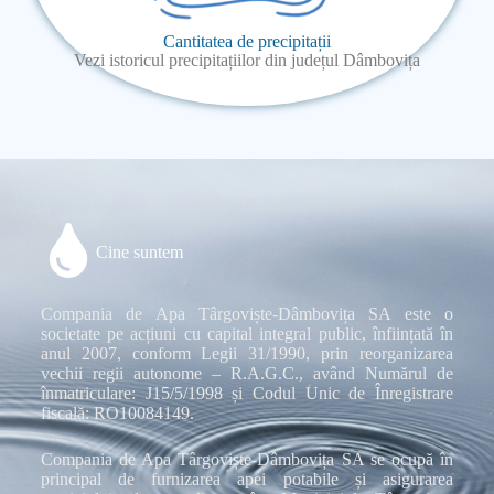
Cantitatea de precipitații
Vezi istoricul precipitațiilor din județul Dâmbovița
Cine suntem
Compania de Apa Târgoviște-Dâmbovița SA este o
societate pe acțiuni cu capital integral public, înființată în
anul 2007, conform Legii 31/1990, prin reorganizarea
vechii regii autonome – R.A.G.C., având Numărul de
înmatriculare: J15/5/1998 și Codul Unic de Înregistrare
fiscală: RO10084149.
Compania de Apa Târgoviște-Dâmbovița SA se ocupă în
principal de furnizarea apei potabile și asigurarea