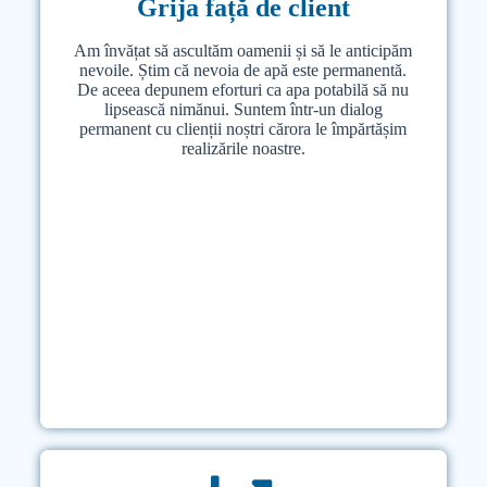
Grija față de client
Grija față de client
Am învățat să ascultăm oamenii și să le anticipăm
Am învățat să ascultăm oamenii și să le anticipăm
nevoile. Știm că nevoia de apă este permanentă.
nevoile. Știm că nevoia de apă este permanentă.
De aceea depunem eforturi ca apa potabilă să nu
De aceea depunem eforturi ca apa potabilă să nu
lipsească nimănui. Suntem într-un dialog
lipsească nimănui. Suntem într-un dialog
permanent cu clienții noștri cărora le împărtășim
permanent cu clienții noștri cărora le împărtășim
realizările noastre.
realizările noastre.