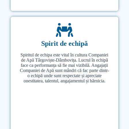
Spirit de echipă
Spirit de echipă
Spiritul de echipa este vital în cultura Companiei
Spiritul de echipă este vital în cultura Companiei
de Apă Târgoviște-Dâmbovița
de Apă Târgoviște-Dâmbovița. Lucrul în echipă
. Lucrul în echipă
face ca performanța să fie mai vizibilă. Angajații
face ca performanța să fie mai vizibilă. Angajații
Companiei de Apă sunt mândri că fac parte dintr-
Companiei de Apă sunt mândri că fac parte dintr-
o echipă unde sunt respectate și apreciate
o echipă unde sunt respectate și apreciate
onestitatea, talentul, angajamentul și hărnicia.
onestitatea, talentul, angajamentul și hărnicia.