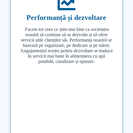
Performanță și dezvoltare
Performanță și dezvoltare
Facem tot ceea ce știm mai bine ca societatea
Facem tot ceea ce știm mai bine ca societatea
noastră să continue să se dezvolte și să ofere
noastră să continue să se dezvolte și să ofere
servicii utile clienților săi. Performanța noastră se
servicii utile clienților săi. Performanța noastră se
bazează pe organizare, pe dedicare și pe talent.
bazează pe organizare, pe dedicare și pe talent.
Angajamentul nostru pentru dezvoltare se traduce
Angajamentul nostru pentru dezvoltare se traduce
în servicii mai bune în alimentarea cu apă
în servicii mai bune în alimentarea cu apă
potabilă, canalizare și epurare.
potabilă, canalizare și epurare.